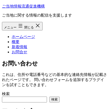
コ
ご当地情報流通促進機構
ン
ご当地に関する情報の配信を支援します
テ
ン
ツ
メニュー
閉じる
へ
ス
ホームページ
キ
概要
ッ
新着情報
プ
お問合せ
お問い合わせ
これは、住所や電話番号などの基本的な連絡先情報が記載さ
れたページです。 問い合わせフォームを追加するプラグイ
ンを試すこともできます。
検索
検索